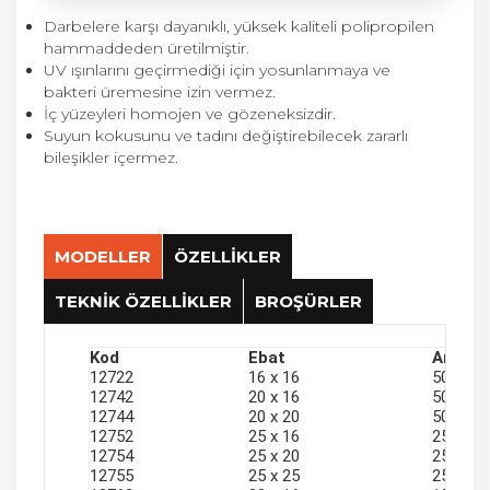
Darbelere karşı dayanıklı, yüksek kaliteli polipropilen
hammaddeden üretilmiştir.
UV ışınlarını geçirmediği için yosunlanmaya ve
bakteri üremesine izin vermez.
İç yüzeyleri homojen ve gözeneksizdir.
Suyun kokusunu ve tadını değiştirebilecek zararlı
bileşikler içermez.
MODELLER
ÖZELLİKLER
TEKNİK ÖZELLİKLER
BROŞÜRLER
Kod
Ebat
Ambala
Basınç Değerleri
12722
16 x 16
50
Kullanım Bilgileri
12742
20 x 16
50
PN 6
Ø16 mm, Ø20 mm, Ø25 mm, Ø32 mm Alçak
12744
20 x 20
50
Yoğunluklu Polietilen (AYPE) Borularda
Kullanım Alanları
12752
25 x 16
25
(Deliksiz kör boru) kullanılır.
12754
25 x 20
25
Peyzaj Sektörü
Ø16 mm için et kalınlığı minimum 0.8 mm’ye
12755
25 x 25
25
Tarımsal Sulama
kadar ve Ø20 mm için et kalınlığı minimum