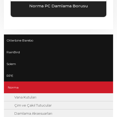
Norma PC Damlama Borusu
Otterbine Barebo
RainBird
Solem
RPE
Norma
Vana Kutuları
Çim ve Çakıl Tutucular
Damlama Aksesuarları