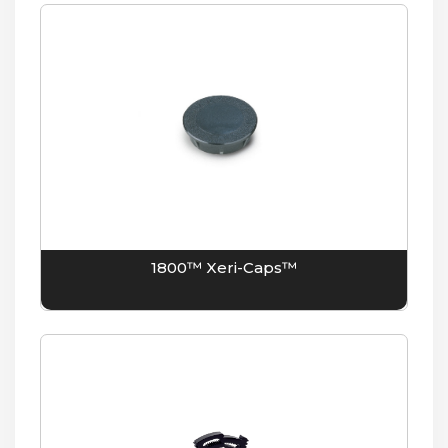
1800™ Xeri-Caps™