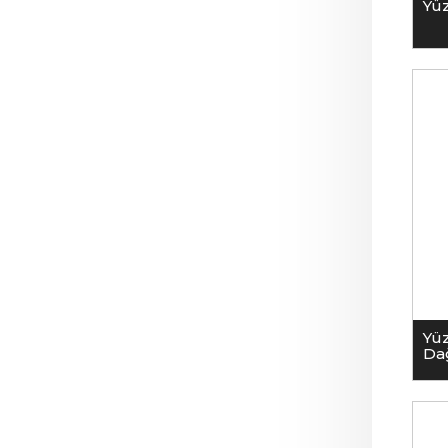
Yüz
Yü
Dağ