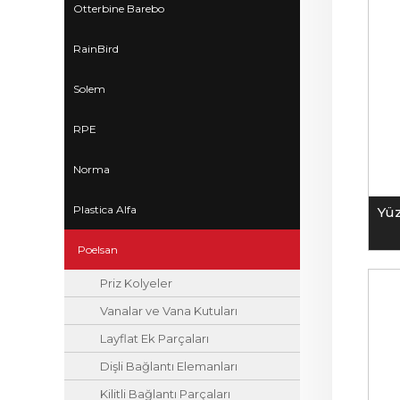
Otterbine Barebo
RainBird
Solem
RPE
Norma
Plastica Alfa
Yüz
Poelsan
Priz Kolyeler
Vanalar ve Vana Kutuları
Layflat Ek Parçaları
Dişli Bağlantı Elemanları
Kilitli Bağlantı Parçaları