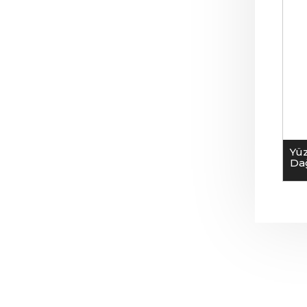
Yü
Dağ