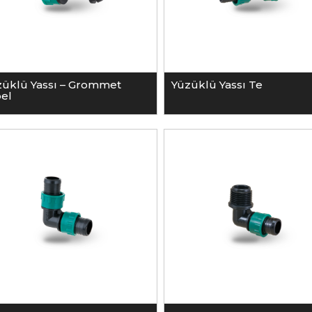
züklü Yassı – Grommet
Yüzüklü Yassı Te
pel