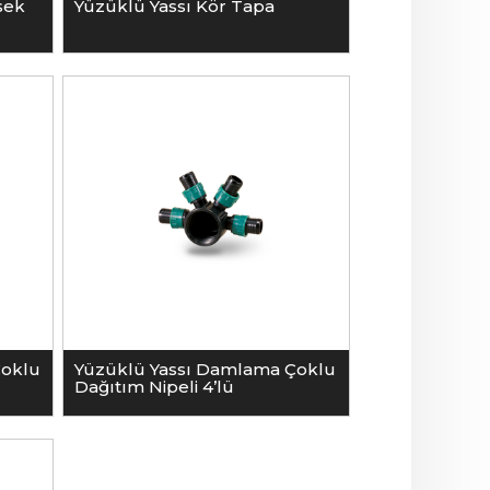
sek
Yüzüklü Yassı Kör Tapa
Çoklu
Yüzüklü Yassı Damlama Çoklu
Dağıtım Nipeli 4’lü