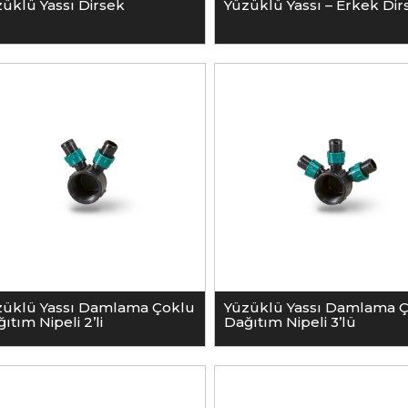
üklü Yassı Dirsek
Yüzüklü Yassı – Erkek Dir
züklü Yassı Damlama Çoklu
Yüzüklü Yassı Damlama 
ıtım Nipeli 2’li
Dağıtım Nipeli 3’lü