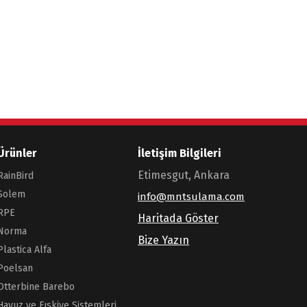
Ürünler
İletişim Bilgileri
Etimesgut, Ankara
RainBird
Solem
info@mntsulama.com
RPE
Haritada Göster
Norma
Bize Yazın
Plastica Alfa
Poelsan
Otterbine Barebo
Havuz ve Fıskiye Sistemleri