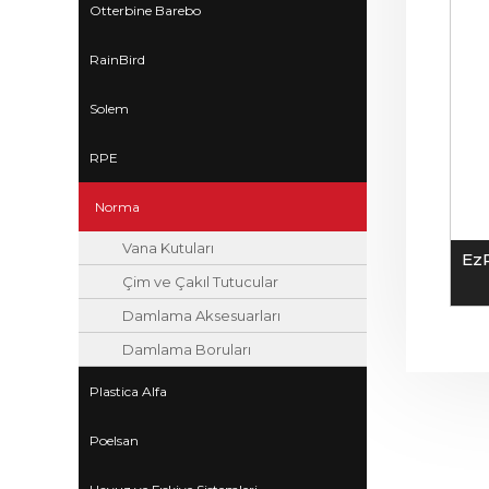
Otterbine Barebo
RainBird
Solem
RPE
Norma
Vana Kutuları
Ez
Çim ve Çakıl Tutucular
Damlama Aksesuarları
Damlama Boruları
Plastica Alfa
Poelsan