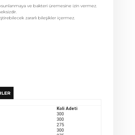
 yosunlanmaya ve bakteri üremesine izin vermez.
ksizdir.
irebilecek zararlı bileşikler içermez.
RLER
Koli Adeti
300
300
AYPE) Borularda (Deliksiz kör boru)
275
300
in et kalınlığı minimum 1.0 mm’ye kadar