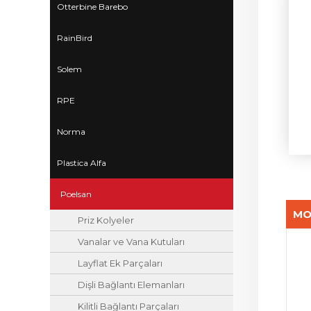
Otterbine Barebo
RainBird
Solem
RPE
Norma
Plastica Alfa
Poelsan
MO
Priz Kolyeler
Vanalar ve Vana Kutuları
Layflat Ek Parçaları
Dişli Bağlantı Elemanları
Kilitli Bağlantı Parçaları