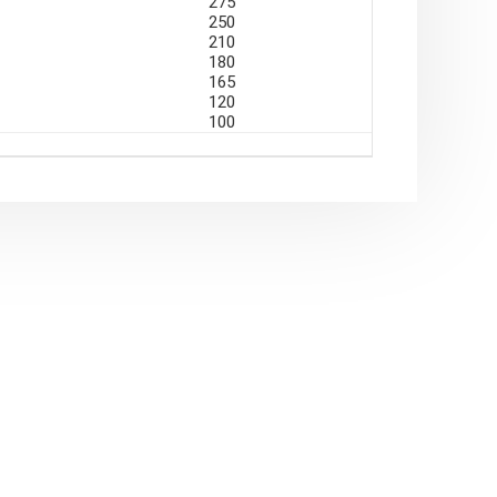
275
250
tumlarının Ekleme Parçaları olarak da
210
180
165
120
100