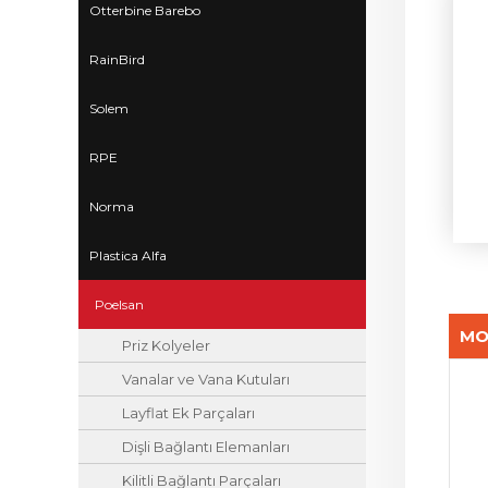
Otterbine Barebo
RainBird
Solem
RPE
Norma
Plastica Alfa
Poelsan
MO
Priz Kolyeler
Vanalar ve Vana Kutuları
Layflat Ek Parçaları
Dişli Bağlantı Elemanları
Kilitli Bağlantı Parçaları