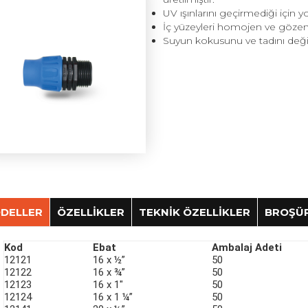
UV ışınlarını geçirmediği için
İç yüzeyleri homojen ve gözene
Suyun kokusunu ve tadını değişt
DELLER
ÖZELLİKLER
TEKNİK ÖZELLİKLER
BROŞÜ
Kod
Ebat
Ambalaj Adeti
Basınç Değerleri
Kullanım Bilgileri
12121
16 x ½”
50
12122
16 x ¾”
50
Ø16 mm, Ø20 mm, Ø25 mm, Ø32 mm Alçak Yoğunluklu Polietilen (
PN 6
12123
16 x 1″
50
kullanılır.
Kullanım Alanları
12124
16 x 1 ¼”
50
Ø16 mm için et kalınlığı minimum 0.8 mm’ye kadar ve Ø20 mm iç