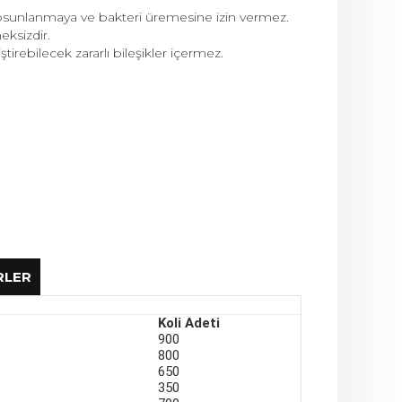
 yosunlanmaya ve bakteri üremesine izin vermez.
ksizdir.
irebilecek zararlı bileşikler içermez.
RLER
Koli Adeti
900
800
AYPE) Borularda (Deliksiz kör boru)
650
350
in et kalınlığı minimum 1.0 mm’ye kadar