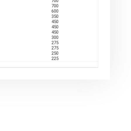
700
700
tumlarının Ekleme Parçaları olarak da
600
350
450
450
450
300
275
275
250
225