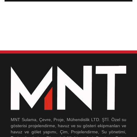
MNT Sulama, Çevre, Proje, Mühendislik LTD. ŞTİ. Özel su
gösterisi projelendirme, havuz ve su gösteri ekipmanları ve
havuz ve gölet yapımı, Çim, Projelendirme, Su yönetimi,