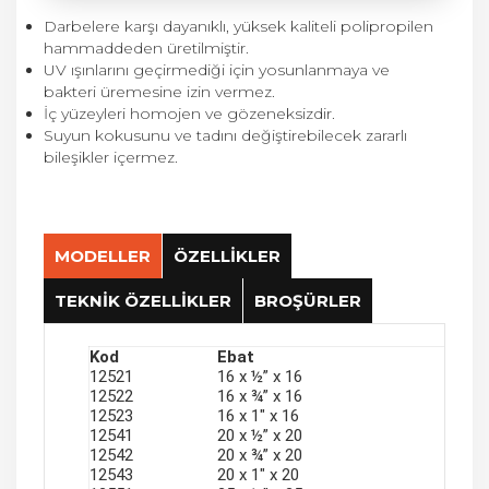
Darbelere karşı dayanıklı, yüksek kaliteli polipropilen
hammaddeden üretilmiştir.
UV ışınlarını geçirmediği için yosunlanmaya ve
bakteri üremesine izin vermez.
İç yüzeyleri homojen ve gözeneksizdir.
Suyun kokusunu ve tadını değiştirebilecek zararlı
bileşikler içermez.
MODELLER
ÖZELLİKLER
TEKNİK ÖZELLİKLER
BROŞÜRLER
Kod
Ebat
Am
Basınç Değerleri
12521
16 x ½” x 16
25
Kullanım Bilgileri
12522
16 x ¾” x 16
25
PN 6
Ø16 mm, Ø20 mm, Ø25 mm, Ø32 mm Alçak
12523
16 x 1″ x 16
25
Yoğunluklu Polietilen (AYPE) Borularda
Kullanım Alanları
12541
20 x ½” x 20
25
(Deliksiz kör boru) kullanılır.
12542
20 x ¾” x 20
25
Peyzaj Sektörü
Ø16 mm için et kalınlığı minimum 0.8 mm’ye
12543
20 x 1″ x 20
25
Tarımsal Sulama
kadar ve Ø20 mm için et kalınlığı minimum