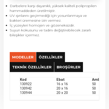
Darbelere karşı dayanıklı, yüksek kaliteli polipropilen
hammaddeden üretilmiştir.
UV ışınlarını geçirmediği için yosunlanmaya ve
bakteri üremesine izin vermez.
İç yüzeyleri homojen ve gözeneksizdir.
Suyun kokusunu ve tadını değiştirebilecek zararlı
bileşikler içermez.
MODELLER
ÖZELLİKLER
TEKNİK ÖZELLİKLER
BROŞÜRLER
Kod
Ebat
Ambalaj 
Basınç Değerleri
130922
16 x 16
50
Kullanım Bilgileri
130942
20 x 16
50
PN 6
Ø16 mm, Ø20 mm, Ø25 mm, Ø32 mm Alçak
130944
20 x 20
50
Yoğunluklu Polietilen (AYPE) Borularda
Kullanım Alanları
(Deliksiz kör boru) kullanılır.
Peyzaj Sektörü
Ø16 mm için et kalınlığı minimum 0.8 mm’ye
Tarımsal Sulama
kadar ve Ø20 mm için et kalınlığı minimum