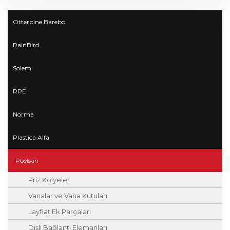
Seralar
1.0 mm’ye kadar olan Yuvarlak Damla
Sulama Borularında da kullanılabilir.
Otterbine Barebo
Ø16 mm, Ø20 mm, Ø25 mm, Ø 32 mm olan
PVC Bahçe Sulama Hortumlarının Ekleme
Parçaları olarak da kullanılabilir.
RainBird
Solem
RPE
Norma
Plastica Alfa
Poelsan
Priz Kolyeler
Vanalar ve Vana Kutuları
Layflat Ek Parçaları
Dişli Bağlantı Elemanları