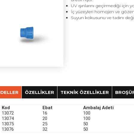
UV ışınlarını geçirmediği için
İç yüzeyleri homojen ve gözene
Suyun kokusunu ve tadını değişt
DELLER
ÖZELLİKLER
TEKNİK ÖZELLİKLER
BROŞÜ
Kod
Ebat
Ambalaj Adeti
Basınç Değerleri
Kullanım Bilgileri
13072
16
100
13074
20
100
Ø16 mm, Ø20 mm, Ø25 mm, Ø32 mm Alçak Yoğunluklu Polietilen (
PN 6
13075
25
50
kullanılır.
Kullanım Alanları
13076
32
50
Ø16 mm için et kalınlığı minimum 0.8 mm’ye kadar ve Ø20 mm iç