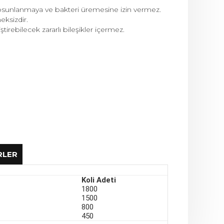
 yosunlanmaya ve bakteri üremesine izin vermez.
ksizdir.
irebilecek zararlı bileşikler içermez.
RLER
Koli Adeti
1800
1500
AYPE) Borularda (Deliksiz kör boru)
800
450
in et kalınlığı minimum 1.0 mm’ye kadar