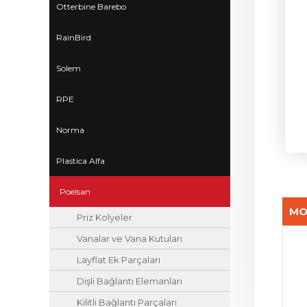
Otterbine Barebo
RainBird
Solem
RPE
Norma
Plastica Alfa
Poelsan
MO
Priz Kolyeler
Vanalar ve Vana Kutuları
Layflat Ek Parçaları
Dişli Bağlantı Elemanları
Kilitli Bağlantı Parçaları